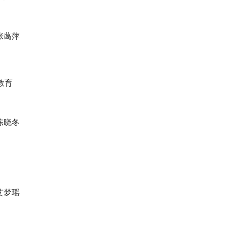
萍
教育
冬
瑶