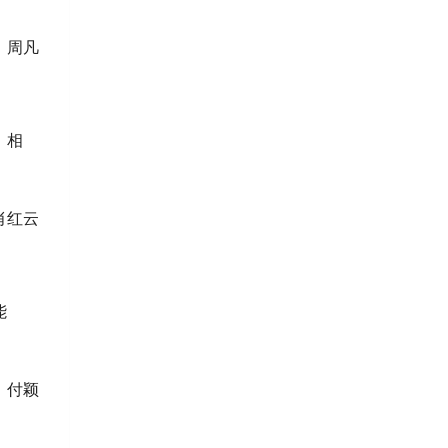
凡
。相
云
能
颖