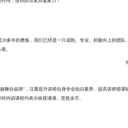
的作用，使得队伍更具凝聚力！
周
过20多年的磨炼，我们已经是一只成熟、专业、积极向上的团队
备着。
肖红
须扬鞭自奋蹄”，注重提升讲师自身专业知识素养、提高讲师授课
师对内训课程均表示收获满满、意犹未尽。
付