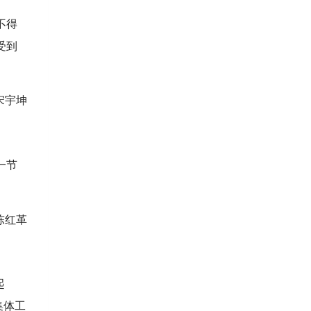
不得
受到
坤
一节
革
起
集体工