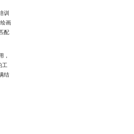
培训
的绘画
匹配
用，
的工
满结