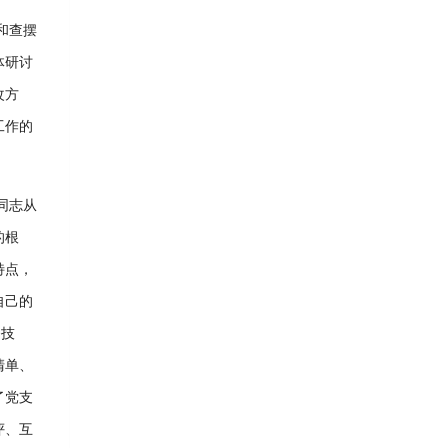
和查摆
体研讨
改方
工作的
同志从
的根
特点，
自己的
务技
清单、
了党支
评、互