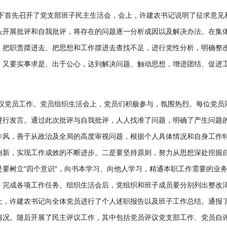
领下首先召开了党支部班子民主生活会，会上，许建农书记说明了征求意见
头开展批评和自我批评，将存在的问题逐一分析成因以及解决办法。在集
、把职责摆进去、把思想和工作摆进去查找不足，进行党性分析，明确整
，又要实事求是、出于公心，达到解决问题、触动思想，增进团结、促进
评议党员工作。党员组织生活会上，党员们积极参与，氛围热烈。每位党员
进行发言。通过此次批评与自我批评，人人找准了问题，明确了产生问题
作风，善于从政治及全局的高度审视问题，根据个人具体情况和自身工作
创新，实现工作成效的不断进步。二是要坚持原则，努力从思想深处挖掘
要树立“四个意识”，向书本学习、向他人学习，精通本职工作需要的业
，完成各项工作任务。组织生活会后，党组织和班子成员要分别列出整改
上，许建农书记向全体党员进行了个人述职报告以及班子工作总结。通报
情况。随后开展了民主评议工作，其中包括党员评议党支部工作、党员自