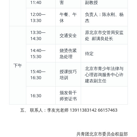
11:40
害
副教授
12:00—
午餐、午
负责人：陈永刚、杨
13:30
休
杰
13:30—
原北京市交管局安监
交通安全
14:30
处 郝满良处长
14:40—
烧烫伤紧
待定
15:30
急处理
下午
北京市青少年法律与
15:40—
授课技巧
心理咨询服务中心许
16:30
培训
建农副主任
颁发骨干
16:30
师资证书
五、 联系人：李友光老师 13911383142 66157463
共青团北京市委员会权益部