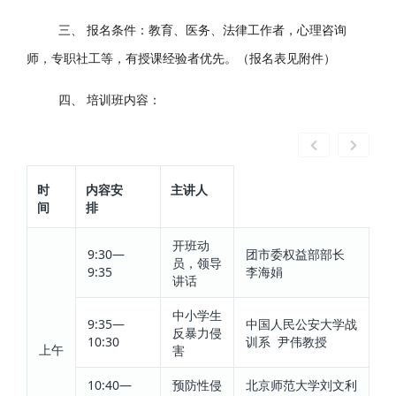
三、 报名条件：教育、医务、法律工作者，心理咨询
师，专职社工等，有授课经验者优先。（报名表见附件）
四、 培训班内容：
时
内容安
主讲人
间
排
开班动
9:30—
团市委权益部部长
员，领导
9:35
李海娟
讲话
中小学生
9:35—
中国人民公安大学战
反暴力侵
10:30
训系 尹伟教授
上午
害
10:40—
预防性侵
北京师范大学刘文利