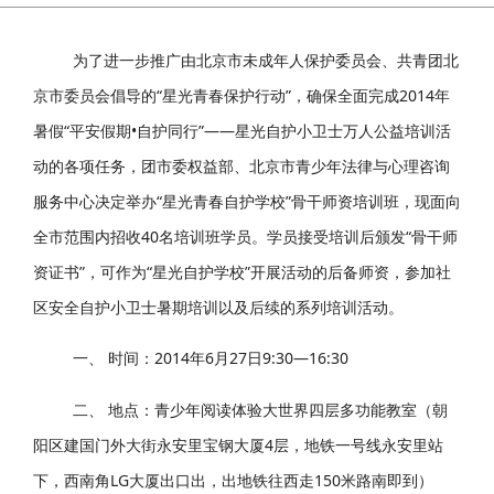
为了进一步推广由北京市未成年人保护委员会、共青团北
京市委员会倡导的“星光青春保护行动”，确保全面完成2014年
暑假“平安假期•自护同行”——星光自护小卫士万人公益培训活
动的各项任务，团市委权益部、北京市青少年法律与心理咨询
服务中心决定举办“星光青春自护学校”骨干师资培训班，现面向
全市范围内招收40名培训班学员。学员接受培训后颁发“骨干师
资证书”，可作为“星光自护学校”开展活动的后备师资，参加社
区安全自护小卫士暑期培训以及后续的系列培训活动。
一、 时间：2014年6月27日9:30—16:30
二、 地点：青少年阅读体验大世界四层多功能教室（朝
阳区建国门外大街永安里宝钢大厦4层，地铁一号线永安里站
下，西南角LG大厦出口出，出地铁往西走150米路南即到
）