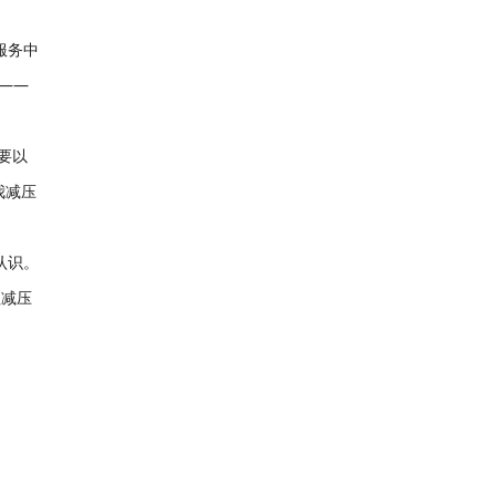
服务中
——
要以
我减压
认识。
理减压