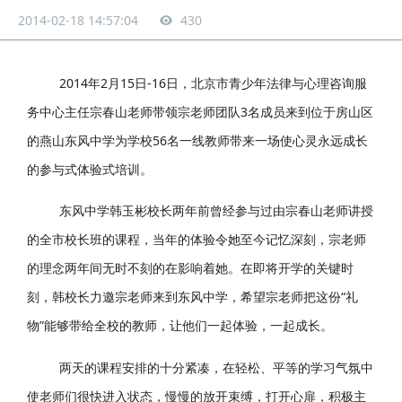
燕山东风中学教师培训 ——让心灵永
远成长
2014-02-18 14:57:04
430
2014年2月15日-16日，北京市青少年法律与心理咨询服
务中心主任宗春山老师带领宗老师团队3名成员来到位于房山区
的燕山东风中学为学校56名一线教师带来一场使心灵永远成长
的参与式体验式培训。
东风中学韩玉彬校长两年前曾经参与过由宗春山老师讲授
的全市校长班的课程，当年的体验令她至今记忆深刻，宗老师
的理念两年间无时不刻的在影响着她。在即将开学的关键时
刻，韩校长力邀宗老师来到东风中学，希望宗老师把这份“礼
物”能够带给全校的教师，让他们一起体验，一起成长。