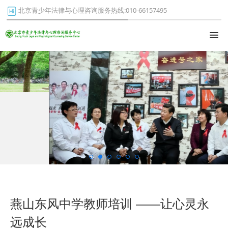
北京青少年法律与心理咨询服务热线:010-66157495