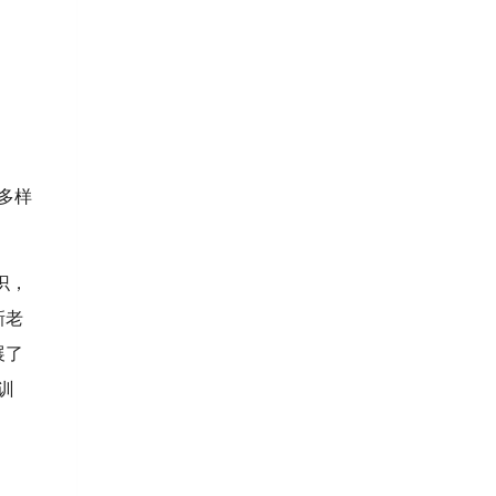
多样
识，
新老
展了
训