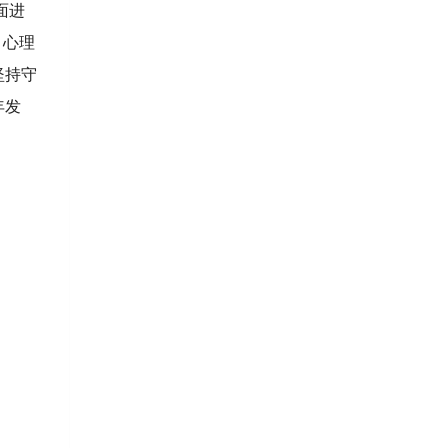
面进
、心理
坚持守
年发