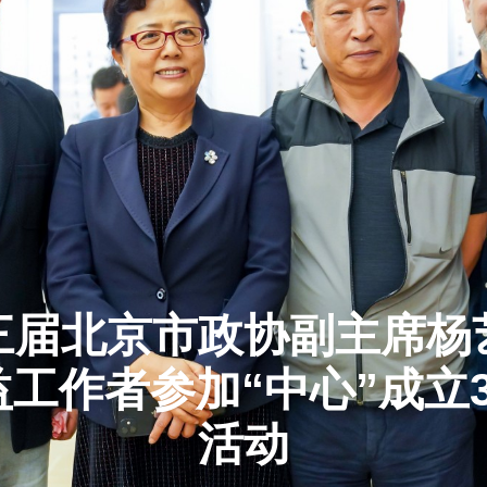
三届北京市政协副主席杨
工作者参加“中心”成立
活动