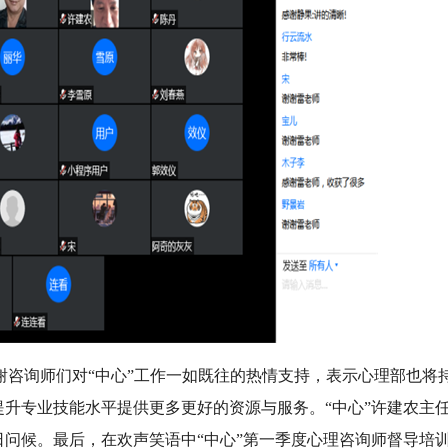
谢咨询师们对“中心”工作一如既往的热情支持，表示心理部也将
升专业技能水平提供更多更好的资源与服务。“中心”许建农主
问候。最后，在欢声笑语中“中心”第一季度心理咨询师督导培