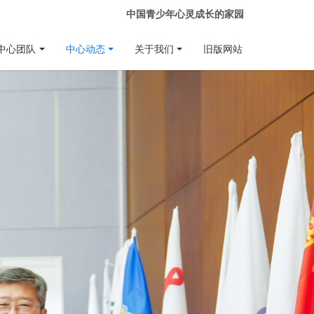
中国青少年心灵成长的家园
中心团队
中心动态
关于我们
旧版网站