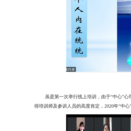
虽是第一次举行线上培训，由于“中心”
得培训师及参训人员的高度肯定，2020年“中