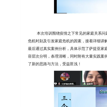
本次培训围绕疫情之下常见的家庭关系问
危机时刻及引发家庭危机的因素，接着详细讲
最后通过真实案例分析，具体示范了萨提亚家
容层次分明，条理清晰，同时附有大量实践案
了新的思路与方法，受益匪浅！