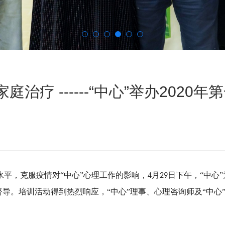
疗 ------“中心”举办2020年
水平，克服疫情对“中心”心理工作的影响，4月
日下午，“中心”
29
督导。培训活动得到热烈响应，“中心”理事、心理咨询师及“中心