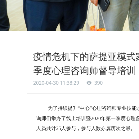
疫情危机下的萨提亚模式家庭治
季度心理咨询师督导培训
2020-04-30 11:38:29
390
为了持续提升“中心”心理咨询师专业技能
询师们举办了线上培训暨2020年第一季度心理
人员共计25人参与，参与人数亦属历次之最。