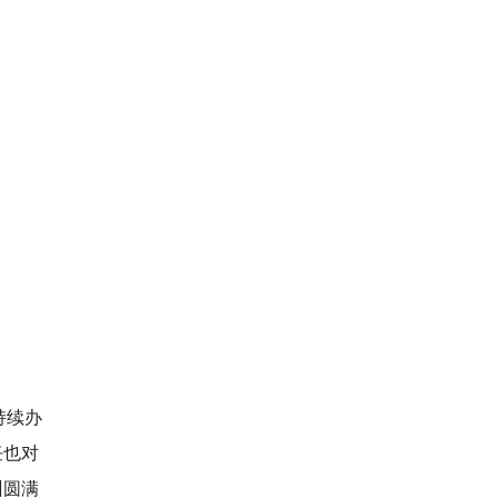
持续办
任也对
训圆满