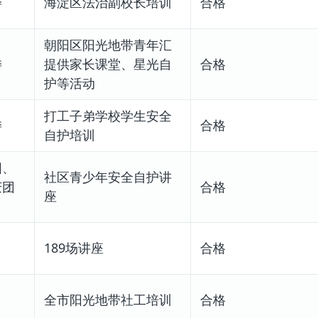
委
海淀区法治副校长培训
合格
朝阳区阳光地带青年汇
委
提供家长课堂、星光自
合格
护等活动
打工子弟学校学生安全
委
合格
自护培训
阳、
社区青少年安全自护讲
庆团
合格
座
189场讲座
合格
全市阳光地带社工培训
合格