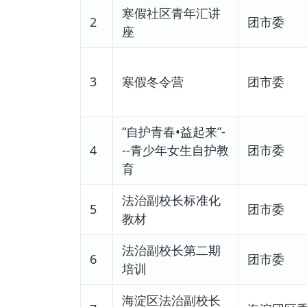
寒假社区青年汇讲
2
团市委
座
3
寒假冬令营
团市委
“自护青春•益起来”-
4
--青少年女生自护教
团市委
育
法治副校长标准化
5
团市委
教材
法治副校长第二期
6
团市委
培训
海淀区法治副校长