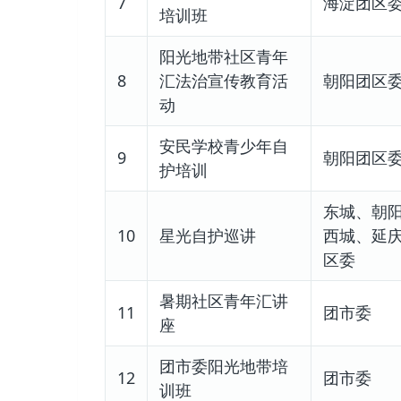
7
海淀团区
培训班
阳光地带社区青年
8
汇法治宣传教育活
朝阳团区
动
安民学校青少年自
9
朝阳团区
护培训
东城、朝
10
星光自护巡讲
西城、延
区委
暑期社区青年汇讲
11
团市委
座
团市委阳光地带培
12
团市委
训班